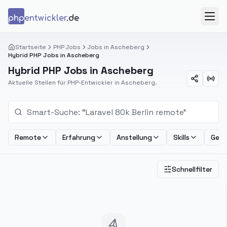
Zum Inhalt springen
php
entwickler
.de
Menü
Startseite
PHP Jobs
Jobs in Ascheberg
Hybrid PHP Jobs in Ascheberg
Hybrid PHP Jobs in Ascheberg
Aktuelle Stellen für PHP-Entwickler in Ascheberg.
Remote
Erfahrung
Anstellung
Skills
Geha
Schnellfilter