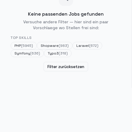
Keine passenden Jobs gefunden
Versuche andere Filter — hier sind ein paar
Vorschlaege wo Stellen frei sind:
TOP SKILLS
PHP
(
5945
)
Shopware
(
983
)
Laravel
(
672
)
Symfony
(
636
)
Typo3
(
318
)
Filter zurücksetzen