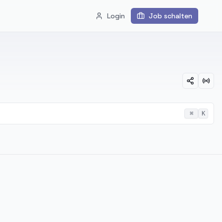
Login
Job schalten
⌘
K