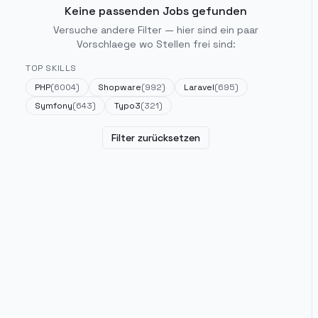
Keine passenden Jobs gefunden
Versuche andere Filter — hier sind ein paar
Vorschlaege wo Stellen frei sind:
TOP SKILLS
PHP
(
6004
)
Shopware
(
992
)
Laravel
(
695
)
Symfony
(
643
)
Typo3
(
321
)
Filter zurücksetzen