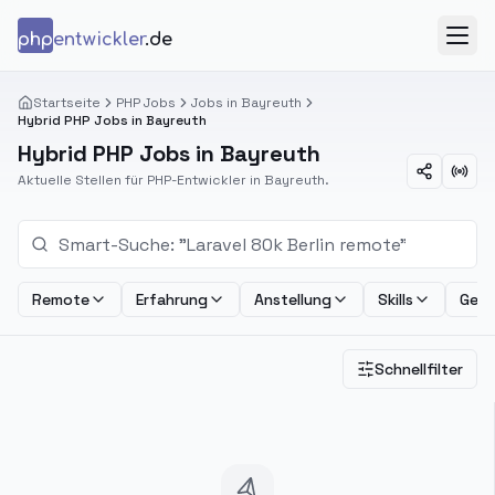
Zum Inhalt springen
php
entwickler
.de
Menü
Startseite
PHP Jobs
Jobs in Bayreuth
Hybrid PHP Jobs in Bayreuth
Hybrid PHP Jobs in Bayreuth
Aktuelle Stellen für PHP-Entwickler in Bayreuth.
Remote
Erfahrung
Anstellung
Skills
Geha
Schnellfilter