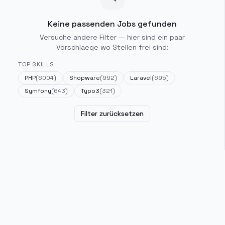
Keine passenden Jobs gefunden
Versuche andere Filter — hier sind ein paar
Vorschlaege wo Stellen frei sind:
TOP SKILLS
PHP
(
6004
)
Shopware
(
992
)
Laravel
(
695
)
Symfony
(
643
)
Typo3
(
321
)
Filter zurücksetzen