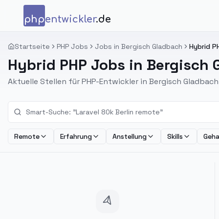
Zum Inhalt springen
php
entwickler
.de
Startseite
PHP Jobs
Jobs in Bergisch Gladbach
Hybrid P
Hybrid PHP Jobs in Bergisch
Aktuelle Stellen für PHP-Entwickler in Bergisch Gladbach
Remote
Erfahrung
Anstellung
Skills
Geha