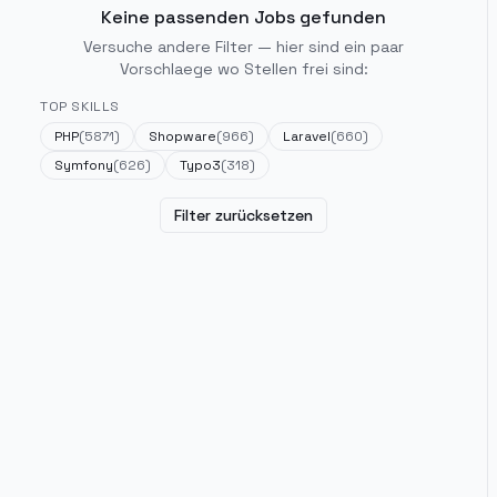
Keine passenden Jobs gefunden
Versuche andere Filter — hier sind ein paar
Vorschlaege wo Stellen frei sind:
TOP SKILLS
PHP
(
5871
)
Shopware
(
966
)
Laravel
(
660
)
Symfony
(
626
)
Typo3
(
318
)
Filter zurücksetzen