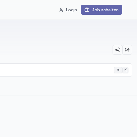
Login
Job schalten
⌘
K