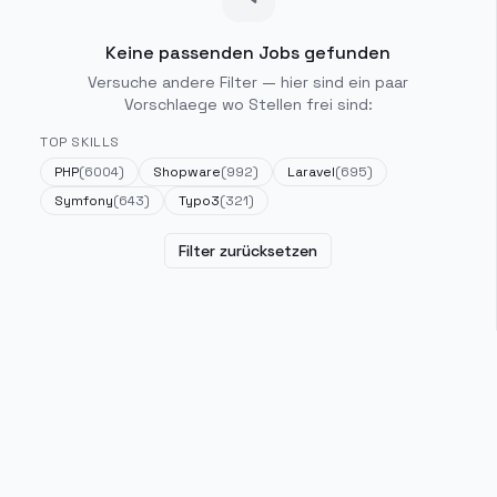
Keine passenden Jobs gefunden
Versuche andere Filter — hier sind ein paar
Vorschlaege wo Stellen frei sind:
TOP SKILLS
PHP
(
6004
)
Shopware
(
992
)
Laravel
(
695
)
Symfony
(
643
)
Typo3
(
321
)
Filter zurücksetzen