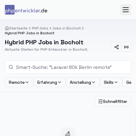
Zum Inhalt springen
php
entwickler
.de
Menü
Startseite
PHP Jobs
Jobs in Bocholt
Hybrid PHP Jobs in Bocholt
Hybrid PHP Jobs in Bocholt
Aktuelle Stellen für PHP-Entwickler in Bocholt.
Remote
Erfahrung
Anstellung
Skills
Geha
Schnellfilter