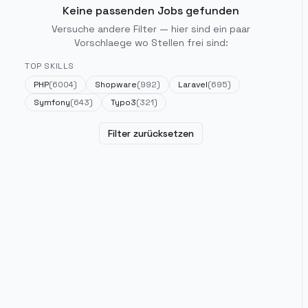
Keine passenden Jobs gefunden
Versuche andere Filter — hier sind ein paar
Vorschlaege wo Stellen frei sind:
TOP SKILLS
PHP
(
6004
)
Shopware
(
992
)
Laravel
(
695
)
Symfony
(
643
)
Typo3
(
321
)
Filter zurücksetzen