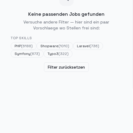
Keine passenden Jobs gefunden
Versuche andere Filter — hier sind ein paar
Vorschlaege wo Stellen frei sind:
TOP SKILLS
PHP
(
6188
)
Shopware
(
1010
)
Laravel
(
736
)
Symfony
(
673
)
Typo3
(
322
)
Filter zurücksetzen