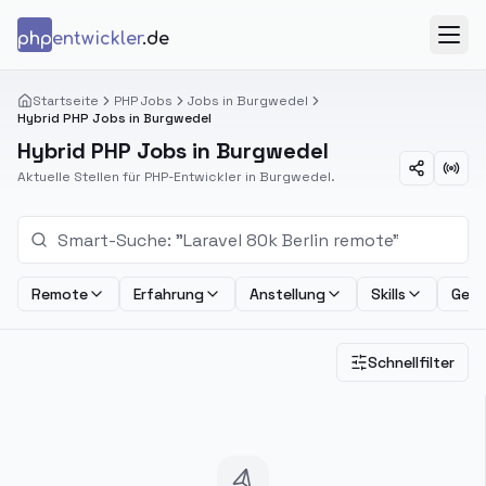
Zum Inhalt springen
php
entwickler
.de
Menü
Startseite
PHP Jobs
Jobs in Burgwedel
Hybrid PHP Jobs in Burgwedel
Hybrid PHP Jobs in Burgwedel
Aktuelle Stellen für PHP-Entwickler in Burgwedel.
Remote
Erfahrung
Anstellung
Skills
Geha
Schnellfilter