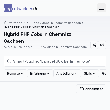
Zum Inhalt springen
php
entwickler
.de
Menü
Startseite
PHP Jobs
Jobs in Chemnitz Sachsen
Hybrid PHP Jobs in Chemnitz Sachsen
Hybrid PHP Jobs in Chemnitz
Sachsen
Aktuelle Stellen für PHP-Entwickler in Chemnitz Sachsen.
Remote
Erfahrung
Anstellung
Skills
Geha
Schnellfilter