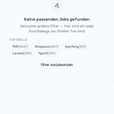
Keine passenden Jobs gefunden
Versuche andere Filter — hier sind ein paar
Vorschlaege wo Stellen frei sind:
TOP SKILLS
PHP
(
5427
)
Shopware
(
907
)
Symfony
(
601
)
Laravel
(
544
)
Typo3
(
310
)
Filter zurücksetzen