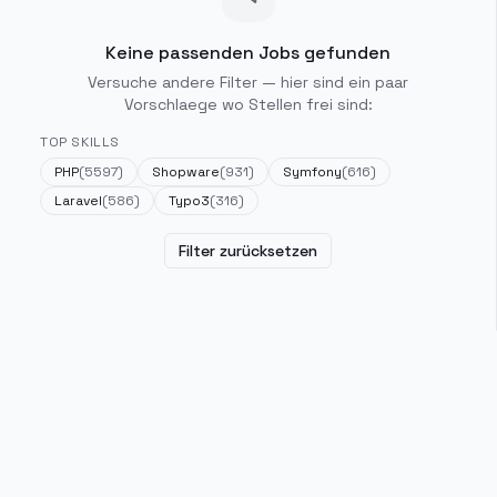
Keine passenden Jobs gefunden
Versuche andere Filter — hier sind ein paar
Vorschlaege wo Stellen frei sind:
TOP SKILLS
PHP
(
5597
)
Shopware
(
931
)
Symfony
(
616
)
Laravel
(
586
)
Typo3
(
316
)
Filter zurücksetzen