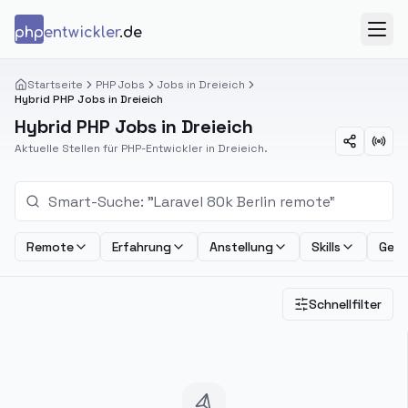
Zum Inhalt springen
php
entwickler
.de
Menü
Startseite
PHP Jobs
Jobs in Dreieich
Hybrid PHP Jobs in Dreieich
Hybrid PHP Jobs in Dreieich
Aktuelle Stellen für PHP-Entwickler in Dreieich.
Remote
Erfahrung
Anstellung
Skills
Geha
Schnellfilter