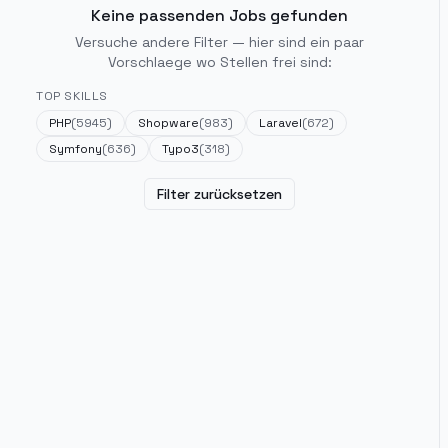
Keine passenden Jobs gefunden
Versuche andere Filter — hier sind ein paar
Vorschlaege wo Stellen frei sind:
TOP SKILLS
PHP
(
5945
)
Shopware
(
983
)
Laravel
(
672
)
Symfony
(
636
)
Typo3
(
318
)
Filter zurücksetzen