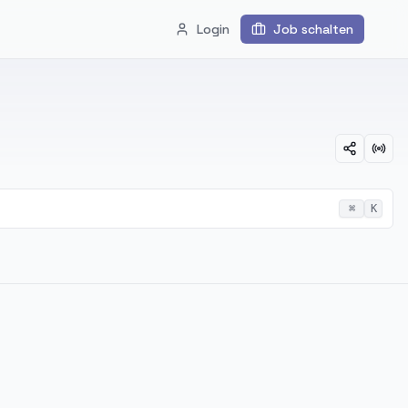
Login
Job schalten
⌘
K