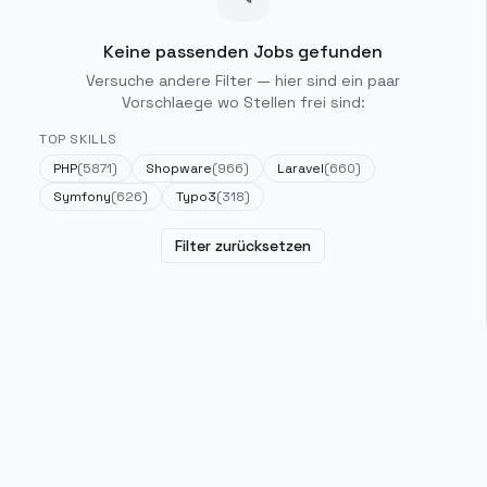
Keine passenden Jobs gefunden
Versuche andere Filter — hier sind ein paar
Vorschlaege wo Stellen frei sind:
TOP SKILLS
PHP
(
5871
)
Shopware
(
966
)
Laravel
(
660
)
Symfony
(
626
)
Typo3
(
318
)
Filter zurücksetzen