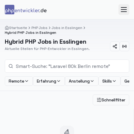
Zum Inhalt springen
php
entwickler
.de
Menü
Startseite
PHP Jobs
Jobs in Esslingen
Hybrid PHP Jobs in Esslingen
Hybrid PHP Jobs in Esslingen
Aktuelle Stellen für PHP-Entwickler in Esslingen.
Remote
Erfahrung
Anstellung
Skills
Geha
Schnellfilter