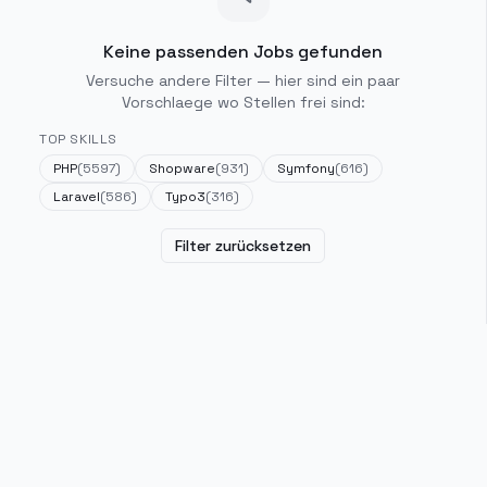
Keine passenden Jobs gefunden
Versuche andere Filter — hier sind ein paar
Vorschlaege wo Stellen frei sind:
TOP SKILLS
PHP
(
5597
)
Shopware
(
931
)
Symfony
(
616
)
Laravel
(
586
)
Typo3
(
316
)
Filter zurücksetzen