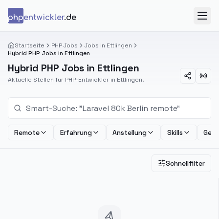
Zum Inhalt springen
php
entwickler
.de
Menü
Startseite
PHP Jobs
Jobs in Ettlingen
Hybrid PHP Jobs in Ettlingen
Hybrid PHP Jobs in Ettlingen
Aktuelle Stellen für PHP-Entwickler in Ettlingen.
Remote
Erfahrung
Anstellung
Skills
Geha
Schnellfilter