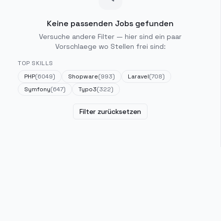
Keine passenden Jobs gefunden
Versuche andere Filter — hier sind ein paar
Vorschlaege wo Stellen frei sind:
TOP SKILLS
PHP
(
6049
)
Shopware
(
993
)
Laravel
(
708
)
Symfony
(
647
)
Typo3
(
322
)
Filter zurücksetzen