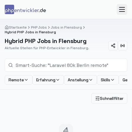
Zum Inhalt springen
php
entwickler
.de
Menü
Startseite
PHP Jobs
Jobs in Flensburg
Hybrid PHP Jobs in Flensburg
Hybrid PHP Jobs in Flensburg
Aktuelle Stellen für PHP-Entwickler in Flensburg.
Remote
Erfahrung
Anstellung
Skills
Geha
Schnellfilter