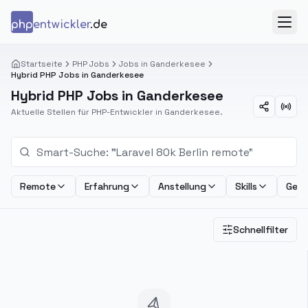
Zum Inhalt springen
php
entwickler
.de
Menü
Startseite
PHP Jobs
Jobs in Ganderkesee
Hybrid PHP Jobs in Ganderkesee
Hybrid PHP Jobs in Ganderkesee
Aktuelle Stellen für PHP-Entwickler in Ganderkesee.
Remote
Erfahrung
Anstellung
Skills
Geha
Schnellfilter