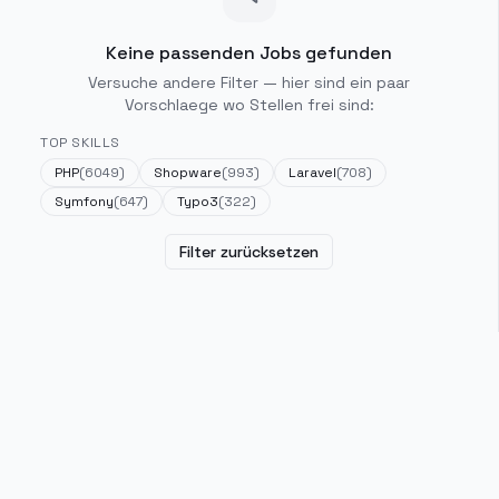
Keine passenden Jobs gefunden
Versuche andere Filter — hier sind ein paar
Vorschlaege wo Stellen frei sind:
TOP SKILLS
PHP
(
6049
)
Shopware
(
993
)
Laravel
(
708
)
Symfony
(
647
)
Typo3
(
322
)
Filter zurücksetzen