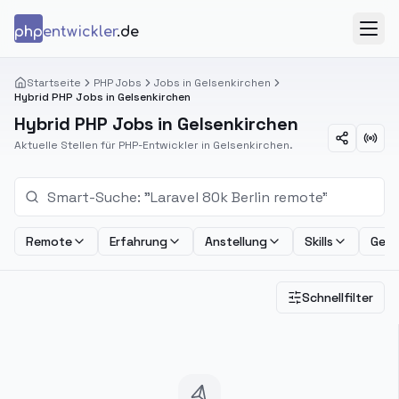
Zum Inhalt springen
php
entwickler
.de
Menü
Startseite
PHP Jobs
Jobs in Gelsenkirchen
Hybrid PHP Jobs in Gelsenkirchen
Hybrid PHP Jobs in Gelsenkirchen
Aktuelle Stellen für PHP-Entwickler in Gelsenkirchen.
Remote
Erfahrung
Anstellung
Skills
Geha
Schnellfilter