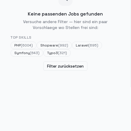
Keine passenden Jobs gefunden
Versuche andere Filter — hier sind ein paar
Vorschlaege wo Stellen frei sind:
TOP SKILLS
PHP
(
6004
)
Shopware
(
992
)
Laravel
(
695
)
Symfony
(
643
)
Typo3
(
321
)
Filter zurücksetzen