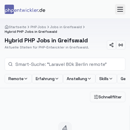
Zum Inhalt springen
php
entwickler
.de
Menü
Startseite
PHP Jobs
Jobs in Greifswald
Hybrid PHP Jobs in Greifswald
Hybrid PHP Jobs in Greifswald
Aktuelle Stellen für PHP-Entwickler in Greifswald.
Remote
Erfahrung
Anstellung
Skills
Geha
Schnellfilter