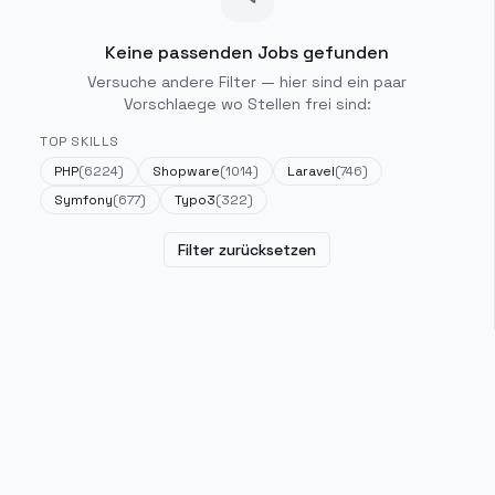
Keine passenden Jobs gefunden
Versuche andere Filter — hier sind ein paar
Vorschlaege wo Stellen frei sind:
TOP SKILLS
PHP
(
6224
)
Shopware
(
1014
)
Laravel
(
746
)
Symfony
(
677
)
Typo3
(
322
)
Filter zurücksetzen