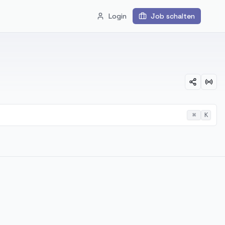
Login
Job schalten
⌘
K