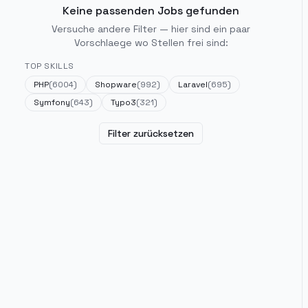
Keine passenden Jobs gefunden
Versuche andere Filter — hier sind ein paar
Vorschlaege wo Stellen frei sind:
TOP SKILLS
PHP
(
6004
)
Shopware
(
992
)
Laravel
(
695
)
Symfony
(
643
)
Typo3
(
321
)
Filter zurücksetzen