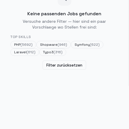
Keine passenden Jobs gefunden
Versuche andere Filter — hier sind ein paar
Vorschlaege wo Stellen frei sind:
TOP SKILLS
PHP
(
5692
)
Shopware
(
946
)
Symfony
(
622
)
Laravel
(
612
)
Typo3
(
316
)
Filter zurücksetzen