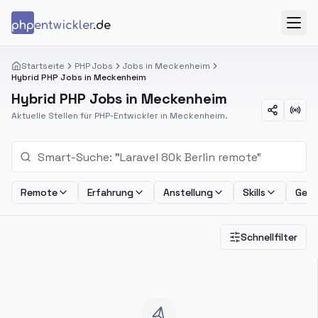
Zum Inhalt springen
php
entwickler
.de
Menü
Startseite
PHP Jobs
Jobs in Meckenheim
Hybrid PHP Jobs in Meckenheim
Hybrid PHP Jobs in Meckenheim
Aktuelle Stellen für PHP-Entwickler in Meckenheim.
Remote
Erfahrung
Anstellung
Skills
Geha
Schnellfilter