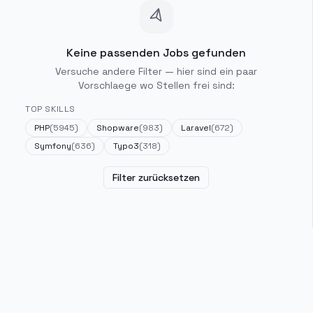
Keine passenden Jobs gefunden
Versuche andere Filter — hier sind ein paar
Vorschlaege wo Stellen frei sind:
TOP SKILLS
PHP
(
5945
)
Shopware
(
983
)
Laravel
(
672
)
Symfony
(
636
)
Typo3
(
318
)
Filter zurücksetzen