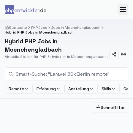
Zum Inhalt springen
php
entwickler
.de
Menü
Startseite
PHP Jobs
Jobs in Moenchengladbach
Hybrid PHP Jobs in Moenchengladbach
Hybrid PHP Jobs in
Moenchengladbach
Aktuelle Stellen für PHP-Entwickler in Moenchengladbach.
Remote
Erfahrung
Anstellung
Skills
Geha
Schnellfilter