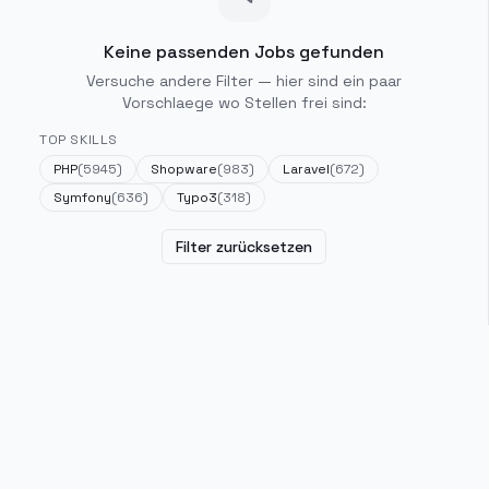
Keine passenden Jobs gefunden
Versuche andere Filter — hier sind ein paar
Vorschlaege wo Stellen frei sind:
TOP SKILLS
PHP
(
5945
)
Shopware
(
983
)
Laravel
(
672
)
Symfony
(
636
)
Typo3
(
318
)
Filter zurücksetzen