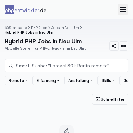
Zum Inhalt springen
php
entwickler
.de
Menü
Startseite
PHP Jobs
Jobs in Neu Ulm
Hybrid PHP Jobs in Neu Ulm
Hybrid PHP Jobs in Neu Ulm
Aktuelle Stellen für PHP-Entwickler in Neu Ulm.
Remote
Erfahrung
Anstellung
Skills
Geha
Schnellfilter