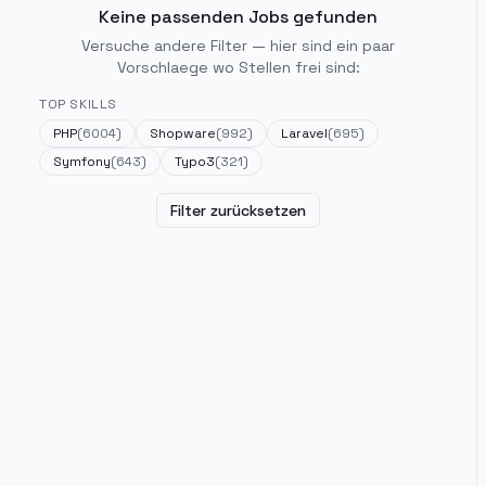
Keine passenden Jobs gefunden
Versuche andere Filter — hier sind ein paar
Vorschlaege wo Stellen frei sind:
TOP SKILLS
PHP
(
6004
)
Shopware
(
992
)
Laravel
(
695
)
Symfony
(
643
)
Typo3
(
321
)
Filter zurücksetzen