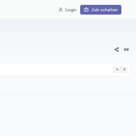
Login
Job schalten
⌘
K