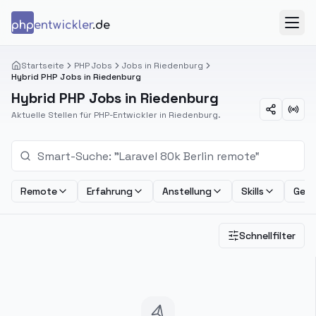
Zum Inhalt springen
php
entwickler
.de
Menü
Startseite
PHP Jobs
Jobs in Riedenburg
Hybrid PHP Jobs in Riedenburg
Hybrid PHP Jobs in Riedenburg
Aktuelle Stellen für PHP-Entwickler in Riedenburg.
Remote
Erfahrung
Anstellung
Skills
Geha
Schnellfilter