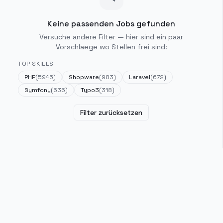
Keine passenden Jobs gefunden
Versuche andere Filter — hier sind ein paar
Vorschlaege wo Stellen frei sind:
TOP SKILLS
PHP
(
5945
)
Shopware
(
983
)
Laravel
(
672
)
Symfony
(
636
)
Typo3
(
318
)
Filter zurücksetzen