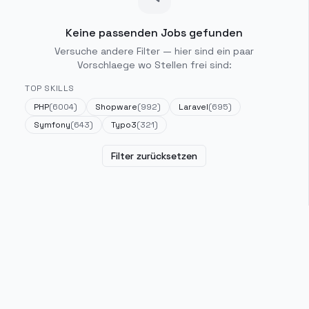
Keine passenden Jobs gefunden
Versuche andere Filter — hier sind ein paar
Vorschlaege wo Stellen frei sind:
TOP SKILLS
PHP
(
6004
)
Shopware
(
992
)
Laravel
(
695
)
Symfony
(
643
)
Typo3
(
321
)
Filter zurücksetzen