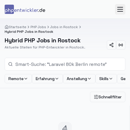
Zum Inhalt springen
php
entwickler
.de
Menü
Startseite
PHP Jobs
Jobs in Rostock
Hybrid PHP Jobs in Rostock
Hybrid PHP Jobs in Rostock
Aktuelle Stellen für PHP-Entwickler in Rostock.
Remote
Erfahrung
Anstellung
Skills
Geha
Schnellfilter