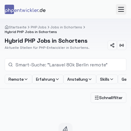
Zum Inhalt springen
php
entwickler
.de
Menü
Startseite
PHP Jobs
Jobs in Schortens
Hybrid PHP Jobs in Schortens
Hybrid PHP Jobs in Schortens
Aktuelle Stellen für PHP-Entwickler in Schortens.
Remote
Erfahrung
Anstellung
Skills
Geha
Schnellfilter