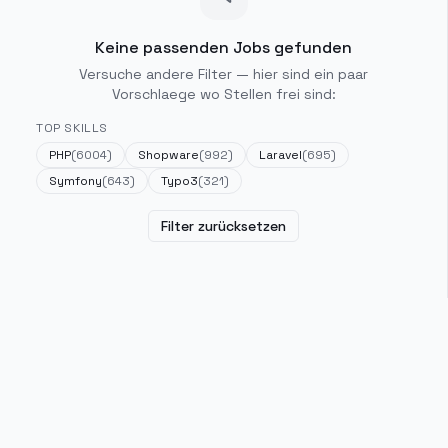
Keine passenden Jobs gefunden
Versuche andere Filter — hier sind ein paar
Vorschlaege wo Stellen frei sind:
TOP SKILLS
PHP
(
6004
)
Shopware
(
992
)
Laravel
(
695
)
Symfony
(
643
)
Typo3
(
321
)
Filter zurücksetzen