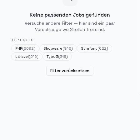
Keine passenden Jobs gefunden
Versuche andere Filter — hier sind ein paar
Vorschlaege wo Stellen frei sind:
TOP SKILLS
PHP
(
5692
)
Shopware
(
946
)
Symfony
(
622
)
Laravel
(
612
)
Typo3
(
316
)
Filter zurücksetzen