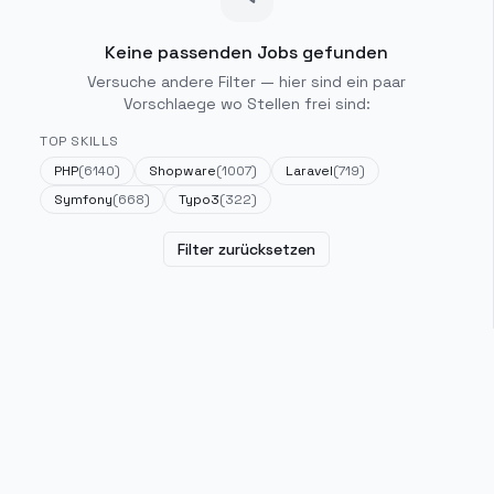
Keine passenden Jobs gefunden
Versuche andere Filter — hier sind ein paar
Vorschlaege wo Stellen frei sind:
TOP SKILLS
PHP
(
6140
)
Shopware
(
1007
)
Laravel
(
719
)
Symfony
(
668
)
Typo3
(
322
)
Filter zurücksetzen