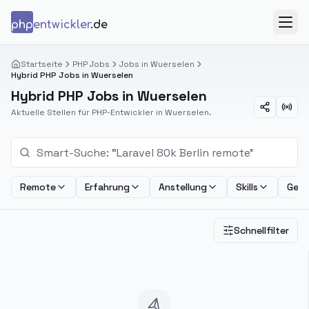
Zum Inhalt springen
php
entwickler
.de
Menü
Startseite
PHP Jobs
Jobs in Wuerselen
Hybrid PHP Jobs in Wuerselen
Hybrid PHP Jobs in Wuerselen
Aktuelle Stellen für PHP-Entwickler in Wuerselen.
Remote
Erfahrung
Anstellung
Skills
Geha
Schnellfilter