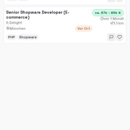
Senior Shopware Developer (E-
ca. 67k - 85k €
commerce)
vor 1 Monat
It Delight
1.1 km
München
Vor Ort
PHP
Shopware