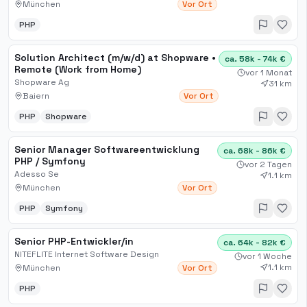
München
Vor Ort
PHP
Solution Architect (m/w/d) at Shopware •
ca. 58k - 74k €
Remote (Work from Home)
vor 1 Monat
Shopware Ag
31 km
Baiern
Vor Ort
PHP
Shopware
Senior Manager Softwareentwicklung
ca. 68k - 86k €
PHP / Symfony
vor 2 Tagen
Adesso Se
1.1 km
München
Vor Ort
PHP
Symfony
Senior PHP-Entwickler/in
ca. 64k - 82k €
NITEFLITE Internet Software Design
vor 1 Woche
1.1 km
München
Vor Ort
PHP