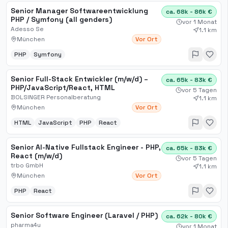
Senior Manager Softwareentwicklung
ca. 68k - 86k €
PHP / Symfony (all genders)
vor 1 Monat
Adesso Se
1.1 km
München
Vor Ort
PHP
Symfony
Senior Full-Stack Entwickler (m/w/d) –
ca. 65k - 83k €
PHP/JavaScript/React, HTML
vor 5 Tagen
BOLSINGER Personalberatung
1.1 km
München
Vor Ort
HTML
JavaScript
PHP
React
Senior AI-Native Fullstack Engineer - PHP,
ca. 65k - 83k €
React (m/w/d)
vor 5 Tagen
trbo GmbH
1.1 km
München
Vor Ort
PHP
React
Senior Software Engineer (Laravel / PHP)
ca. 62k - 80k €
pharma4u
vor 1 Monat