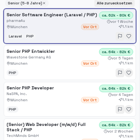
Senior (5-8 Jahre)
Alle zuruecksetzen
Senior Software Engineer (Laravel / PHP)
ca. 62k - 80k €
pharma4u
vor 1 Woche
1.1 km
München
Vor Ort
Laravel
PHP
Senior PHP Entwickler
ca. 64k - 82k €
Wavestone Germany AG
vor 5 Tagen
1.1 km
München
Vor Ort
PHP
Senior PHP Developer
ca. 64k - 82k €
NaSPA, Inc.
vor 4 Tagen
1.1 km
München
Vor Ort
PHP
(Senior) Web Developer (m/w/d) Full
ca. 64k - 82k €
Stack / PHP
vor 2 Wochen
TechMinds GmbH
1.1 km