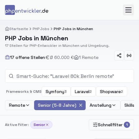
Zum Inhalt springen
php
entwickler
.de
Menü
Startseite
PHP Jobs
PHP Jobs in München
PHP Jobs in München
17 Stellen für PHP-Entwickler in München und Umgebung.
17 offene Stellen
Ø 60.000 €
1 Remote
Symfony
Laravel
Shopware
Frameworks & CMS
3
2
2
Remote
Senior (5-8 Jahre)
Anstellung
Skills
Schnellfilter
Aktive Filter:
Senior
1