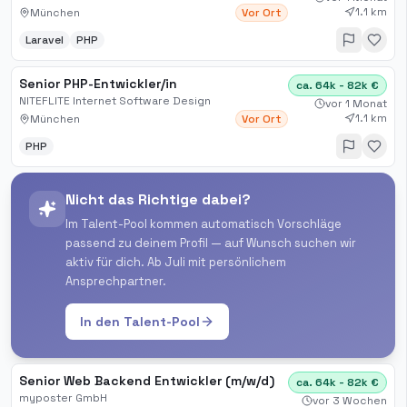
1.1 km
München
Vor Ort
Laravel
PHP
Senior PHP-Entwickler/in
ca. 64k - 82k €
NITEFLITE Internet Software Design
vor 1 Monat
1.1 km
München
Vor Ort
PHP
Nicht das Richtige dabei?
Im Talent-Pool kommen automatisch Vorschläge
passend zu deinem Profil — auf Wunsch suchen wir
aktiv für dich. Ab Juli mit persönlichem
Ansprechpartner.
In den Talent-Pool
Senior Web Backend Entwickler (m/w/d)
ca. 64k - 82k €
myposter GmbH
vor 3 Wochen