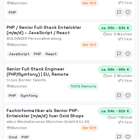
1.1 km
München
Vor Ort
PHP
PHP / Senior Full-Stack Entwickler
ca. 65k - 83k €
(m/w/d) – JavaScript / React
vor 3 Wochen
BOLSINGER Personalberatung
1.1 km
München
Vor Ort
JavaScript
PHP
React
Senior Full Stack Engineer
ca. 68k - 86k €
(PHP/Symfony) | EU, Remote
vor 2 Wochen
Cross Border Talents
1.1 km
München
100% Remote
PHP
Symfony
Fachinformatiker als Senior PHP-
ca. 64k - 82k €
Entwickler (m/w/d) fuer Oxid Shops
vor 1 Monat
w&co MediaServices München GmbH & Co KG
1.1 km
München
Vor Ort
Oxid
PHP