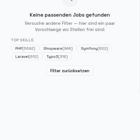
Keine passenden Jobs gefunden
Versuche andere Filter — hier sind ein paar
Vorschlaege wo Stellen frei sind:
TOP SKILLS
PHP
(
5692
)
Shopware
(
946
)
Symfony
(
622
)
Laravel
(
612
)
Typo3
(
316
)
Filter zurücksetzen