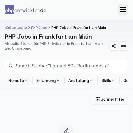
Zum Inhalt springen
php
entwickler
.de
Menü
Startseite
PHP Jobs
PHP Jobs in Frankfurt am Main
PHP Jobs in Frankfurt am Main
Aktuelle Stellen für PHP-Entwickler in Frankfurt am Main
und Umgebung.
Remote
Erfahrung
Anstellung
Skills
Geha
Schnellfilter