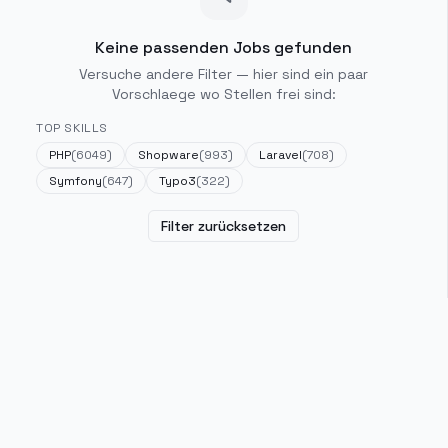
Keine passenden Jobs gefunden
Versuche andere Filter — hier sind ein paar
Vorschlaege wo Stellen frei sind:
TOP SKILLS
PHP
(
6049
)
Shopware
(
993
)
Laravel
(
708
)
Symfony
(
647
)
Typo3
(
322
)
Filter zurücksetzen