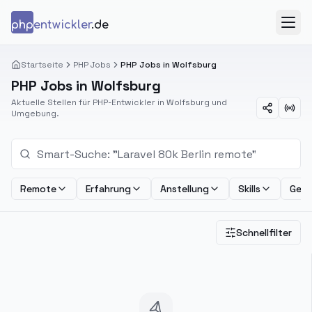
Zum Inhalt springen
php
entwickler
.de
Menü
Startseite
PHP Jobs
PHP Jobs in Wolfsburg
PHP Jobs in Wolfsburg
Aktuelle Stellen für PHP-Entwickler in Wolfsburg und
Umgebung.
Remote
Erfahrung
Anstellung
Skills
Geha
Schnellfilter