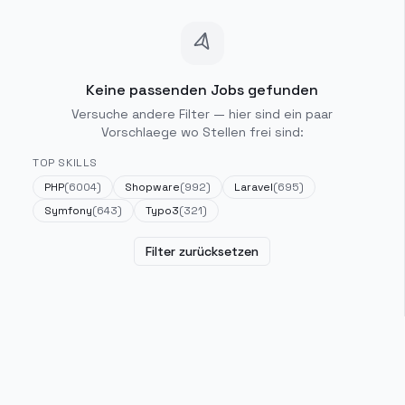
Keine passenden Jobs gefunden
Versuche andere Filter — hier sind ein paar
Vorschlaege wo Stellen frei sind:
TOP SKILLS
PHP
(
6004
)
Shopware
(
992
)
Laravel
(
695
)
Symfony
(
643
)
Typo3
(
321
)
Filter zurücksetzen