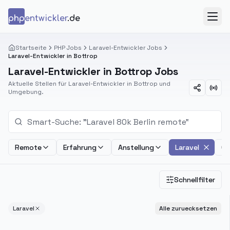
Zum Inhalt springen
php
entwickler
.de
Menü
Startseite
PHP Jobs
Laravel-Entwickler Jobs
Laravel-Entwickler in Bottrop
Laravel-Entwickler in Bottrop Jobs
Aktuelle Stellen für Laravel-Entwickler in Bottrop und
Umgebung.
Remote
Erfahrung
Anstellung
Laravel
Ge
Schnellfilter
Laravel
Alle zuruecksetzen