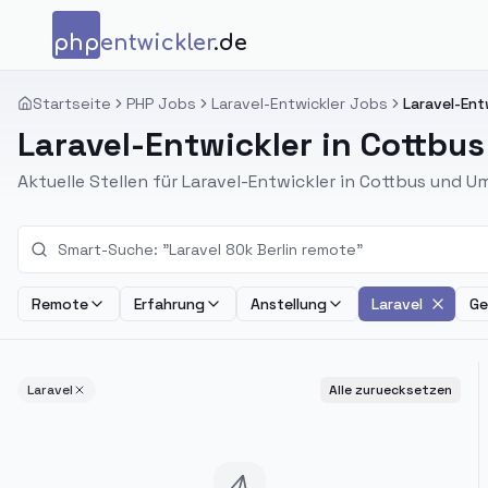
Zum Inhalt springen
php
entwickler
.de
Startseite
PHP Jobs
Laravel-Entwickler Jobs
Laravel-Ent
Laravel-Entwickler in Cottbu
Aktuelle Stellen für Laravel-Entwickler in Cottbus und 
Remote
Erfahrung
Anstellung
Laravel
Ge
Laravel
Alle zuruecksetzen