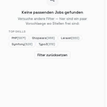
Keine passenden Jobs gefunden
Versuche andere Filter — hier sind ein paar
Vorschlaege wo Stellen frei sind:
TOP SKILLS
PHP
(
5871
)
Shopware
(
966
)
Laravel
(
660
)
Symfony
(
626
)
Typo3
(
318
)
Filter zurücksetzen