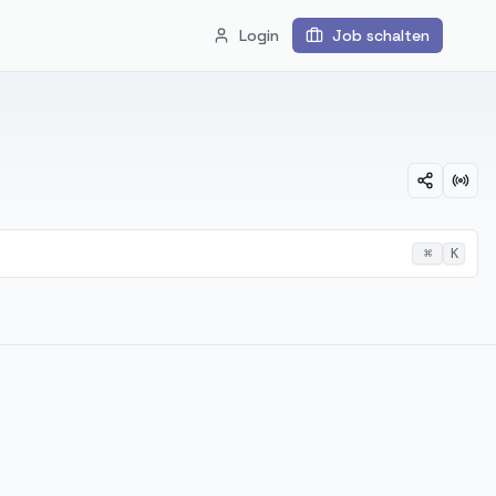
Login
Job schalten
⌘
K