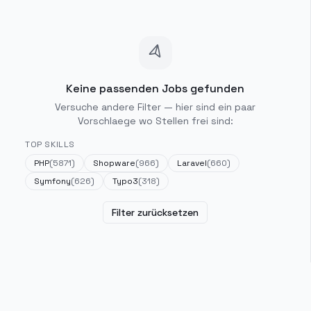
Keine passenden Jobs gefunden
Versuche andere Filter — hier sind ein paar
Vorschlaege wo Stellen frei sind:
TOP SKILLS
PHP
(
5871
)
Shopware
(
966
)
Laravel
(
660
)
Symfony
(
626
)
Typo3
(
318
)
Filter zurücksetzen