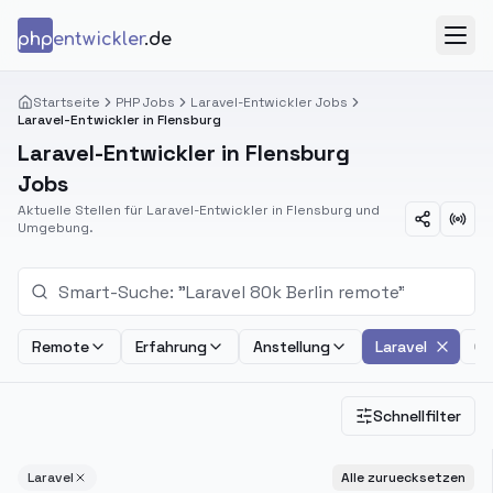
Zum Inhalt springen
php
entwickler
.de
Menü
Startseite
PHP Jobs
Laravel-Entwickler Jobs
Laravel-Entwickler in Flensburg
Laravel-Entwickler in Flensburg
Jobs
Aktuelle Stellen für Laravel-Entwickler in Flensburg und
Umgebung.
Remote
Erfahrung
Anstellung
Laravel
Ge
Schnellfilter
Laravel
Alle zuruecksetzen