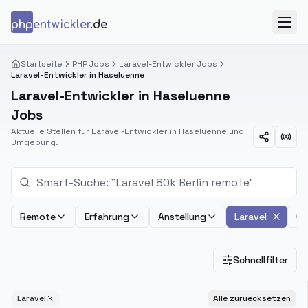
Zum Inhalt springen
php
entwickler
.de
Menü
Startseite
PHP Jobs
Laravel-Entwickler Jobs
Laravel-Entwickler in Haseluenne
Laravel-Entwickler in Haseluenne
Jobs
Aktuelle Stellen für Laravel-Entwickler in Haseluenne und
Umgebung.
Remote
Erfahrung
Anstellung
Laravel
Ge
Schnellfilter
Laravel
Alle zuruecksetzen