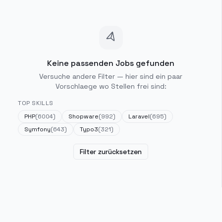
Keine passenden Jobs gefunden
Versuche andere Filter — hier sind ein paar
Vorschlaege wo Stellen frei sind:
TOP SKILLS
PHP
(
6004
)
Shopware
(
992
)
Laravel
(
695
)
Symfony
(
643
)
Typo3
(
321
)
Filter zurücksetzen