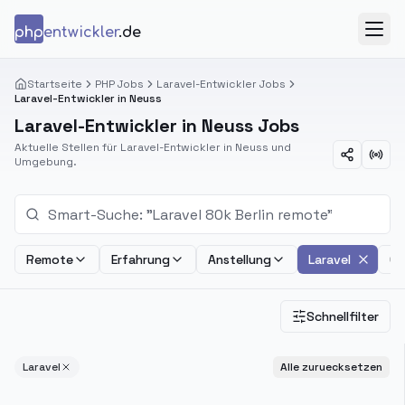
Zum Inhalt springen
php
entwickler
.de
Menü
Startseite
PHP Jobs
Laravel-Entwickler Jobs
Laravel-Entwickler in Neuss
Laravel-Entwickler in Neuss Jobs
Aktuelle Stellen für Laravel-Entwickler in Neuss und
Umgebung.
Remote
Erfahrung
Anstellung
Laravel
Ge
Schnellfilter
Laravel
Alle zuruecksetzen