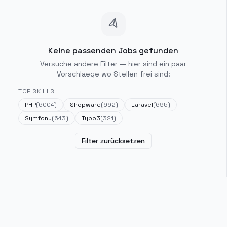
Keine passenden Jobs gefunden
Versuche andere Filter — hier sind ein paar
Vorschlaege wo Stellen frei sind:
TOP SKILLS
PHP
(
6004
)
Shopware
(
992
)
Laravel
(
695
)
Symfony
(
643
)
Typo3
(
321
)
Filter zurücksetzen