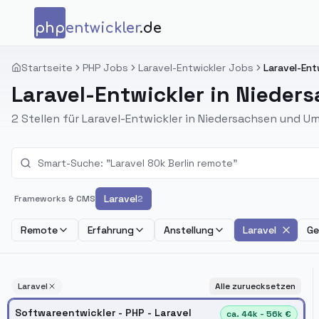
Zum Inhalt springen
php
entwickler
.de
Startseite
PHP Jobs
Laravel-Entwickler Jobs
Laravel-Ent
Laravel-Entwickler in Nieder
2 Stellen für Laravel-Entwickler in Niedersachsen und 
Laravel
Frameworks & CMS
2
Remote
Erfahrung
Anstellung
Laravel
Ge
Laravel
Alle zuruecksetzen
Softwareentwickler - PHP - Laravel
ca. 44k - 56k €