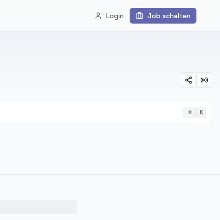
Login
Job schalten
⌘
K