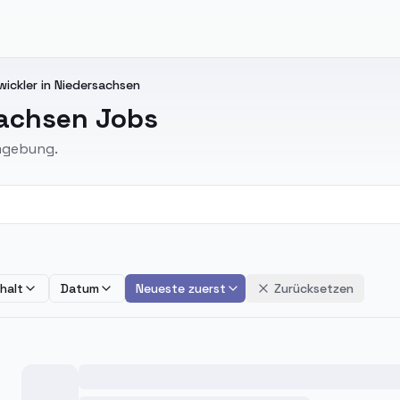
wickler in Niedersachsen
sachsen Jobs
Umgebung.
halt
Datum
Neueste zuerst
Zurücksetzen