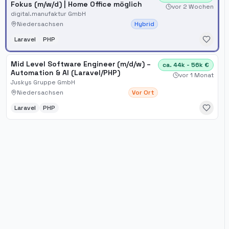
Fokus (m/w/d) | Home Office möglich
vor 2 Wochen
digital.manufaktur GmbH
Niedersachsen
Hybrid
Laravel
PHP
Mid Level Software Engineer (m/d/w) –
ca. 44k - 56k €
Automation & AI (Laravel/PHP)
vor 1 Monat
Juskys Gruppe GmbH
Niedersachsen
Vor Ort
Laravel
PHP