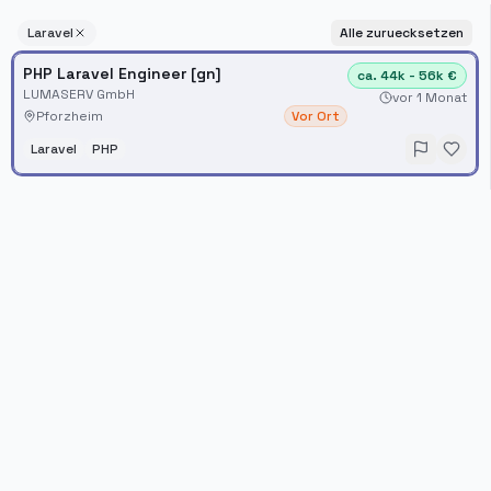
Laravel
Alle zuruecksetzen
PHP Laravel Engineer [gn]
ca. 44k - 56k €
LUMASERV GmbH
vor 1 Monat
Pforzheim
Vor Ort
Laravel
PHP