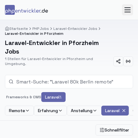
Zum Inhalt springen
php
entwickler
.de
Menü
Startseite
PHP Jobs
Laravel-Entwickler Jobs
Laravel-Entwickler in Pforzheim
Laravel-Entwickler in Pforzheim
Jobs
1 Stellen für Laravel-Entwickler in Pforzheim und
Umgebung.
Laravel
Frameworks & CMS
1
Remote
Erfahrung
Anstellung
Laravel
Ge
Schnellfilter