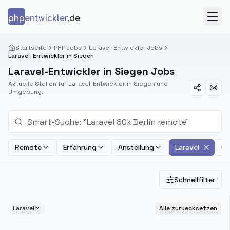
Zum Inhalt springen
php
entwickler
.de
Menü
Startseite
PHP Jobs
Laravel-Entwickler Jobs
Laravel-Entwickler in Siegen
Laravel-Entwickler in Siegen Jobs
Aktuelle Stellen für Laravel-Entwickler in Siegen und
Umgebung.
Remote
Erfahrung
Anstellung
Laravel
Ge
Schnellfilter
Laravel
Alle zuruecksetzen