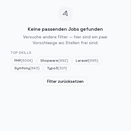
Keine passenden Jobs gefunden
Versuche andere Filter — hier sind ein paar
Vorschlaege wo Stellen frei sind:
TOP SKILLS
PHP
(
6004
)
Shopware
(
992
)
Laravel
(
695
)
Symfony
(
643
)
Typo3
(
321
)
Filter zurücksetzen