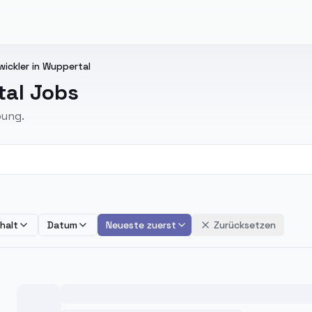
wickler in Wuppertal
tal Jobs
bung.
halt
Datum
Neueste zuerst
Zurücksetzen