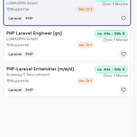
LUMASERV GmbH
vor 1 Woche
Wuppertal
Vor Ort
Laravel
PHP
PHP Laravel Engineer [gn]
ca. 44k - 56k €
LUMASERV GmbH
vor 1 Monat
Wuppertal
Vor Ort
Laravel
PHP
PHP-Laravel Entwickler (m/w/d)
ca. 44k - 56k €
Ardekay IT Recruitment
vor 1 Monat
Wuppertal
Vor Ort
Laravel
PHP