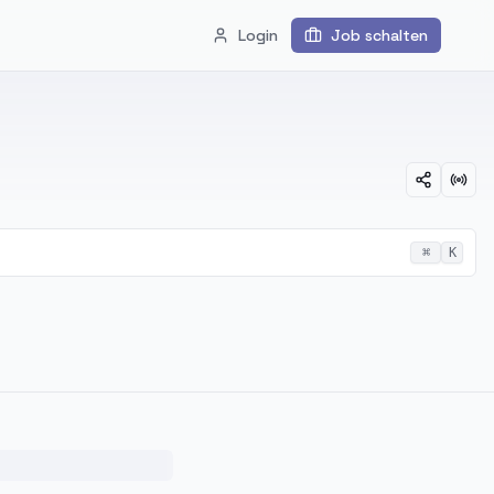
Login
Job schalten
⌘
K