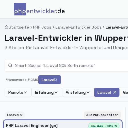
Zum Inhalt springen
php
entwickler
.de
Startseite
PHP Jobs
Laravel-Entwickler Jobs
Laravel-Ent
Laravel-Entwickler in Wupper
3 Stellen für Laravel-Entwickler in Wuppertal und Umge
Laravel
Frameworks & CMS
3
Remote
Erfahrung
Anstellung
Laravel
Ge
Laravel
Alle zuruecksetzen
PHP Laravel Engineer [gn]
ca. 44k - 56k €