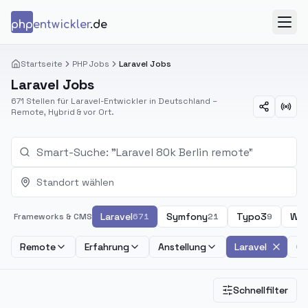
Zum Inhalt springen
php
entwickler
.de
Menü
Startseite
PHP Jobs
Laravel Jobs
Laravel Jobs
671 Stellen für Laravel-Entwickler in Deutschland –
Remote, Hybrid & vor Ort.
Standort wählen
Laravel
Symfony
Typo3
Wor
Frameworks & CMS
671
21
9
Remote
Erfahrung
Anstellung
Laravel
Ge
Schnellfilter