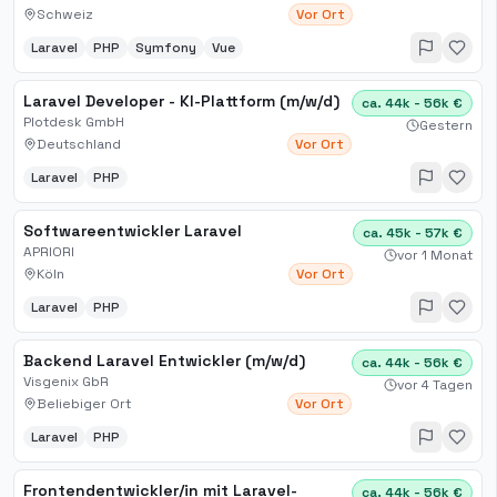
Schweiz
Vor Ort
Laravel
PHP
Symfony
Vue
Laravel Developer - KI-Plattform (m/w/d)
ca. 44k - 56k €
Plotdesk GmbH
Gestern
Deutschland
Vor Ort
Laravel
PHP
Softwareentwickler Laravel
ca. 45k - 57k €
APRIORI
vor 1 Monat
Köln
Vor Ort
Laravel
PHP
Backend Laravel Entwickler (m/w/d)
ca. 44k - 56k €
Visgenix GbR
vor 4 Tagen
Beliebiger Ort
Vor Ort
Laravel
PHP
Frontendentwickler/in mit Laravel-
ca. 44k - 56k €