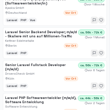
(Softwareentwickler/in)
vor 1 Woche
Ajaska GmbH
Deutschland
Vor Ort
Laravel
PHP
Vue
Laravel Senior Backend Developer; m​/w​/d
ca. 56k - 72k €
- Skaliere mit uns auf Millionen-Traffic
vor 1 Monat
Kettner Edelmetalle
Berlin
Vor Ort
Laravel
PHP
Senior Laravel Fullstack Developer
ca. 56k - 72k €
(m/w/d)
vor 6 Tagen
DriversCheck GmbH
Köln
Vor Ort
Laravel
PHP
Laravel PHP Softwareentwickler (m/w/d),
ca. 44k - 56k €
Software Entwicklung
vor 2 Tagen
Software Entwicklung