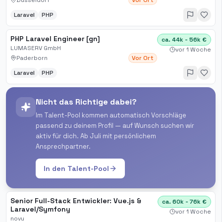
Düsseldorf
Vor Ort
Laravel
PHP
PHP Laravel Engineer [gn]
ca. 44k - 56k €
LUMASERV GmbH
vor 1 Woche
Paderborn
Vor Ort
Laravel
PHP
Nicht das Richtige dabei?
Im Talent-Pool kommen automatisch Vorschläge
passend zu deinem Profil — auf Wunsch suchen wir
aktiv für dich. Ab Juli mit persönlichem
Ansprechpartner.
In den Talent-Pool
Senior Full-Stack Entwickler: Vue.js &
ca. 60k - 76k €
Laravel/Symfony
vor 1 Woche
novu