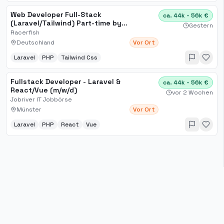
Web Developer Full-Stack
ca. 44k - 56k €
(Laravel/Tailwind) Part-time by
Gestern
arrangement / Rapperswil-Jona
Racerfish
Deutschland
Vor Ort
Laravel
PHP
Tailwind Css
Fullstack Developer - Laravel &
ca. 44k - 56k €
React/Vue (m/w/d)
vor 2 Wochen
Jobriver IT Jobbörse
Münster
Vor Ort
Laravel
PHP
React
Vue