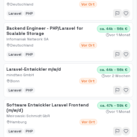
Deutschland
Vor Ort
Laravel
PHP
Backend Engineer - PHP/Laravel for
ca. 44k - 56k €
Scalable Storage
vor 1 Monat
Infomaniak Network SA
Deutschland
Vor Ort
Laravel
PHP
Laravel-Entwickler m/w/d
ca. 44k - 56k €
mindtwo GmbH
vor 2 Wochen
Bonn
Vor Ort
Laravel
PHP
Software Entwickler Laravel Frontend
ca. 47k - 59k €
(m/w/d)
vor 1 Monat
Meirowski Schmidt GbR
Hamburg
Vor Ort
Laravel
PHP