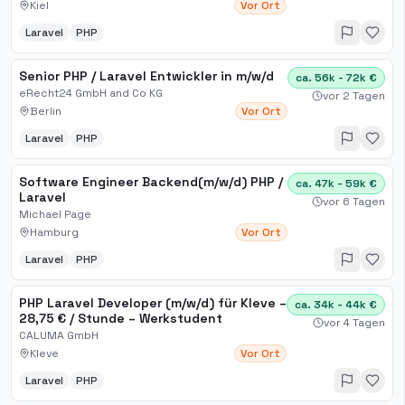
Kiel
Vor Ort
Laravel
PHP
Senior PHP / Laravel Entwickler in m/w/d
ca. 56k - 72k €
eRecht24 GmbH and Co KG
vor 2 Tagen
Berlin
Vor Ort
Laravel
PHP
Software Engineer Backend(m/w/d) PHP /
ca. 47k - 59k €
Laravel
vor 6 Tagen
Michael Page
Hamburg
Vor Ort
Laravel
PHP
PHP Laravel Developer (m/w/d) für Kleve –
ca. 34k - 44k €
28,75 € / Stunde – Werkstudent
vor 4 Tagen
CALUMA GmbH
Kleve
Vor Ort
Laravel
PHP