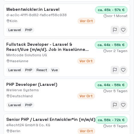
Webentwickler:in Laravel
ca. 45k - 57k €
d-ac0c-4111-8d82-fa6cef58c938
vor 1 Monat
Köln
Vor Ort
Laravel
PHP
Fullstack Developer - Laravel &
ca. 44k - 56k €
React/Vue (m/w/d). Job in Haselünne
vor 2 Tagen
LilyLifestyle Jobs
Mintcode Solutions UG
Haselünne
Vor Ort
Laravel
PHP
React
Vue
PHP Developer (Laravel)
ca. 44k - 56k €
WeVerve Systems
vor 5 Tagen
Deutschland
Vor Ort
Laravel
PHP
Senior PHP / Laravel Entwickler*in (m/w/d)
ca. 56k - 72k €
eRecht24 GmbH & Co. KG
vor 6 Tagen
Berlin
Vor Ort