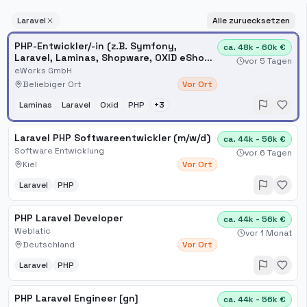
Laravel
Alle zuruecksetzen
PHP-Entwickler/-in (z.B. Symfony,
ca. 48k - 60k €
Laravel, Laminas, Shopware, OXID eShop,
vor 5 Tagen
TYPO3)
eWorks GmbH
Beliebiger Ort
Vor Ort
Laminas
Laravel
Oxid
PHP
+
3
Laravel PHP Softwareentwickler (m/w/d)
ca. 44k - 56k €
Software Entwicklung
vor 6 Tagen
Kiel
Vor Ort
Laravel
PHP
PHP Laravel Developer
ca. 44k - 56k €
Weblatic
vor 1 Monat
Deutschland
Vor Ort
Laravel
PHP
PHP Laravel Engineer [gn]
ca. 44k - 56k €