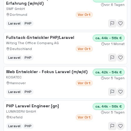
Erfahrung (w/m/d)
vor 6 Tagen
SMF GmbH
Dortmund
Vor Ort
Laravel
PHP
Fullstack-Entwickler PHP/Laravel
ca. 44k - 56k €
Witzig The Office Company AG
vor 1 Monat
Deutschland
Vor Ort
Laravel
PHP
Web Entwickler - Fokus Laravel (m/w/d)
ca. 42k - 54k €
KOSATEC
vor 5 Tagen
Hannover
Vor Ort
Laravel
PHP
PHP Laravel Engineer [gn]
ca. 44k - 56k €
LUMASERV GmbH
vor 5 Tagen
Krefeld
Vor Ort
Laravel
PHP