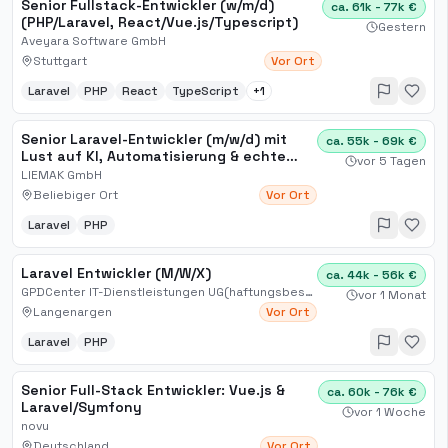
Senior Fullstack-Entwickler (w/m/d)
ca. 61k - 77k €
(PHP/Laravel, React/Vue.js/Typescript)
Gestern
Aveyara Software GmbH
Stuttgart
Vor Ort
Laravel
PHP
React
TypeScript
+
1
Senior Laravel-Entwickler (m/w/d) mit
ca. 55k - 69k €
Lust auf KI, Automatisierung & echte
vor 5 Tagen
Mitgestaltung
LIEMAK GmbH
Beliebiger Ort
Vor Ort
Laravel
PHP
Laravel Entwickler (M/W/X)
ca. 44k - 56k €
GPDCenter IT-Dienstleistungen UG(haftungsbeschränkt)
vor 1 Monat
Langenargen
Vor Ort
Laravel
PHP
Senior Full-Stack Entwickler: Vue.js &
ca. 60k - 76k €
Laravel/Symfony
vor 1 Woche
novu
Deutschland
Vor Ort