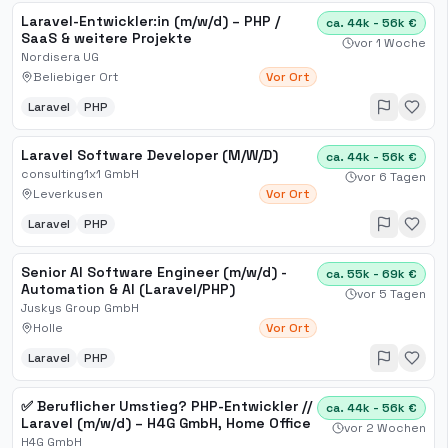
Laravel-Entwickler:in (m/w/d) – PHP /
ca. 44k - 56k €
SaaS & weitere Projekte
vor 1 Woche
Nordisera UG
Beliebiger Ort
Vor Ort
Laravel
PHP
Laravel Software Developer (M/W/D)
ca. 44k - 56k €
consulting1x1 GmbH
vor 6 Tagen
Leverkusen
Vor Ort
Laravel
PHP
Senior AI Software Engineer (m/w/d) -
ca. 55k - 69k €
Automation & AI (Laravel/PHP)
vor 5 Tagen
Juskys Group GmbH
Holle
Vor Ort
Laravel
PHP
✅ Beruflicher Umstieg? PHP-Entwickler //
ca. 44k - 56k €
Laravel (m/w/d) – H4G GmbH, Home Office
vor 2 Wochen
H4G GmbH