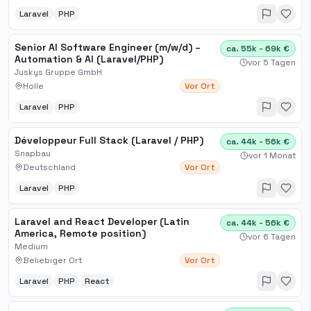
Laravel
PHP
Senior AI Software Engineer (m/w/d) –
ca. 55k - 69k €
Automation & AI (Laravel/PHP)
vor 5 Tagen
Juskys Gruppe GmbH
Holle
Vor Ort
Laravel
PHP
Développeur Full Stack (Laravel / PHP)
ca. 44k - 56k €
Snapbau
vor 1 Monat
Deutschland
Vor Ort
Laravel
PHP
Laravel and React Developer (Latin
ca. 44k - 56k €
America, Remote position)
vor 6 Tagen
Medium
Beliebiger Ort
Vor Ort
Laravel
PHP
React