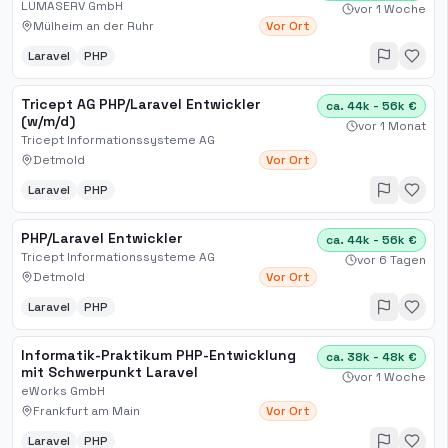
LUMASERV GmbH
vor 1 Woche
Mülheim an der Ruhr
Vor Ort
Laravel
PHP
Tricept AG PHP/Laravel Entwickler
ca. 44k - 56k €
(w/m/d)
vor 1 Monat
Tricept Informationssysteme AG
Detmold
Vor Ort
Laravel
PHP
PHP/Laravel Entwickler
ca. 44k - 56k €
Tricept Informationssysteme AG
vor 6 Tagen
Detmold
Vor Ort
Laravel
PHP
Informatik-Praktikum PHP-Entwicklung
ca. 38k - 48k €
mit Schwerpunkt Laravel
vor 1 Woche
eWorks GmbH
Frankfurt am Main
Vor Ort
Laravel
PHP