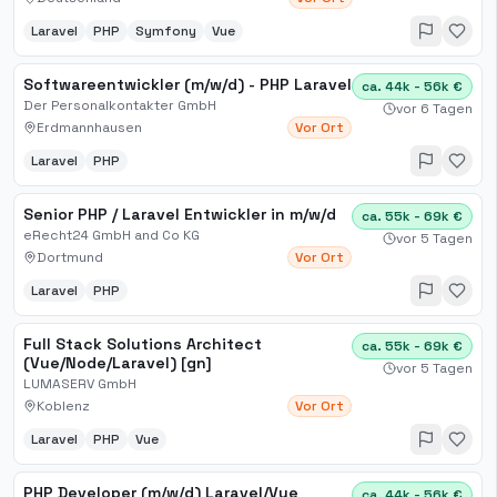
Laravel
PHP
Symfony
Vue
Softwareentwickler (m/w/d) - PHP Laravel
ca. 44k - 56k €
Der Personalkontakter GmbH
vor 6 Tagen
Erdmannhausen
Vor Ort
Laravel
PHP
Senior PHP / Laravel Entwickler in m/w/d
ca. 55k - 69k €
eRecht24 GmbH and Co KG
vor 5 Tagen
Dortmund
Vor Ort
Laravel
PHP
Full Stack Solutions Architect
ca. 55k - 69k €
(Vue/Node/Laravel) [gn]
vor 5 Tagen
LUMASERV GmbH
Koblenz
Vor Ort
Laravel
PHP
Vue
PHP Developer (m/w/d) Laravel/Vue
ca. 44k - 56k €