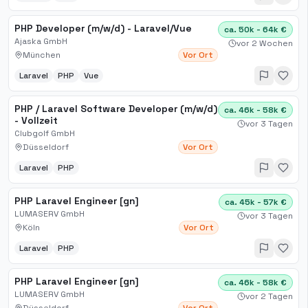
PHP Developer (m/w/d) - Laravel/Vue
ca. 50k - 64k €
Ajaska GmbH
vor 2 Wochen
München
Vor Ort
Laravel
PHP
Vue
PHP / Laravel Software Developer (m/w/d)
ca. 46k - 58k €
- Vollzeit
vor 3 Tagen
Clubgolf GmbH
Düsseldorf
Vor Ort
Laravel
PHP
PHP Laravel Engineer [gn]
ca. 45k - 57k €
LUMASERV GmbH
vor 3 Tagen
Köln
Vor Ort
Laravel
PHP
PHP Laravel Engineer [gn]
ca. 46k - 58k €
LUMASERV GmbH
vor 2 Tagen