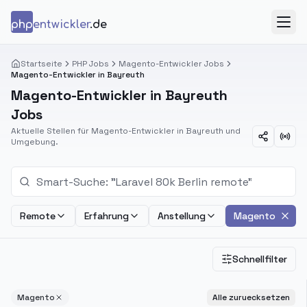
Zum Inhalt springen
php
entwickler
.de
Menü
Startseite
PHP Jobs
Magento-Entwickler Jobs
Magento-Entwickler in Bayreuth
Magento-Entwickler in Bayreuth
Jobs
Aktuelle Stellen für Magento-Entwickler in Bayreuth und
Umgebung.
Remote
Erfahrung
Anstellung
Magento
Schnellfilter
Magento
Alle zuruecksetzen