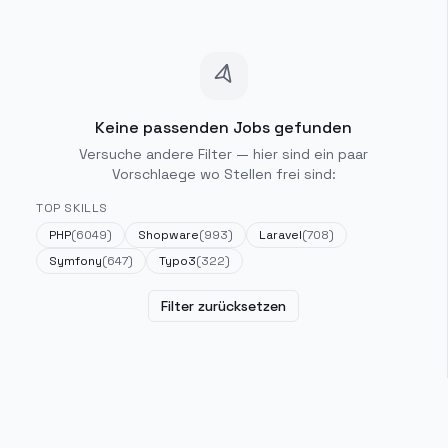
Keine passenden Jobs gefunden
Versuche andere Filter — hier sind ein paar
Vorschlaege wo Stellen frei sind:
TOP SKILLS
PHP
(
6049
)
Shopware
(
993
)
Laravel
(
708
)
Symfony
(
647
)
Typo3
(
322
)
Filter zurücksetzen