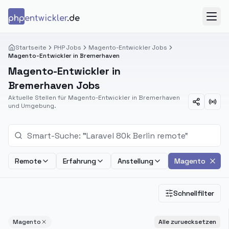
Zum Inhalt springen
php
entwickler
.de
Menü
Startseite
PHP Jobs
Magento-Entwickler Jobs
Magento-Entwickler in Bremerhaven
Magento-Entwickler in
Bremerhaven Jobs
Aktuelle Stellen für Magento-Entwickler in Bremerhaven
und Umgebung.
Remote
Erfahrung
Anstellung
Magento
Schnellfilter
Magento
Alle zuruecksetzen