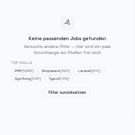
Keine passenden Jobs gefunden
Versuche andere Filter — hier sind ein paar
Vorschlaege wo Stellen frei sind:
TOP SKILLS
PHP
(
5945
)
Shopware
(
983
)
Laravel
(
672
)
Symfony
(
636
)
Typo3
(
318
)
Filter zurücksetzen