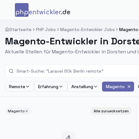
Zum Inhalt springen
php
entwickler
.de
Startseite
PHP Jobs
Magento-Entwickler Jobs
Magento-E
Magento-Entwickler in Dorst
Aktuelle Stellen für Magento-Entwickler in Dorsten un
Remote
Erfahrung
Anstellung
Magento
Magento
Alle zuruecksetzen