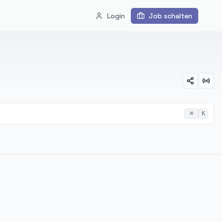
Login
Job schalten
⌘
K