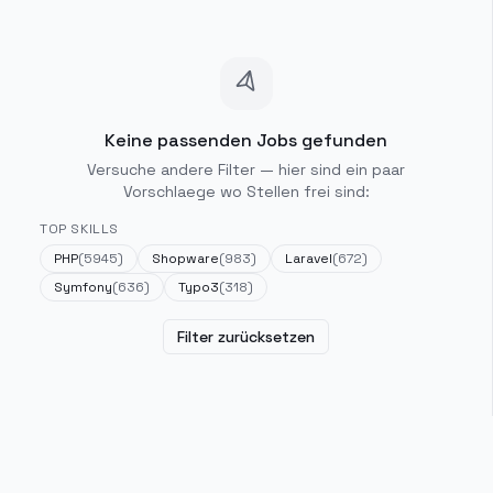
Keine passenden Jobs gefunden
Versuche andere Filter — hier sind ein paar
Vorschlaege wo Stellen frei sind:
TOP SKILLS
PHP
(
5945
)
Shopware
(
983
)
Laravel
(
672
)
Symfony
(
636
)
Typo3
(
318
)
Filter zurücksetzen