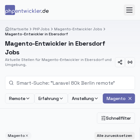
Zum Inhalt springen
php
entwickler
.de
Menü
Startseite
PHP Jobs
Magento-Entwickler Jobs
Magento-Entwickler in Ebersdorf
Magento-Entwickler in Ebersdorf
Jobs
Aktuelle Stellen für Magento-Entwickler in Ebersdorf und
Umgebung.
Remote
Erfahrung
Anstellung
Magento
Schnellfilter
Magento
Alle zuruecksetzen