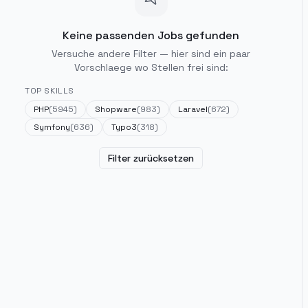
Keine passenden Jobs gefunden
Versuche andere Filter — hier sind ein paar
Vorschlaege wo Stellen frei sind:
TOP SKILLS
PHP
(
5945
)
Shopware
(
983
)
Laravel
(
672
)
Symfony
(
636
)
Typo3
(
318
)
Filter zurücksetzen