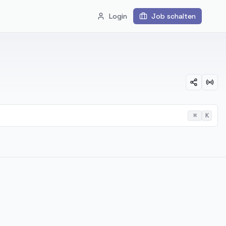
Login
Job schalten
⌘
K