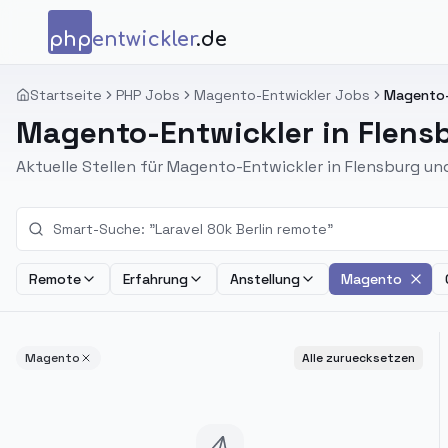
Zum Inhalt springen
php
entwickler
.de
Startseite
PHP Jobs
Magento-Entwickler Jobs
Magento-E
Magento-Entwickler in Flens
Aktuelle Stellen für Magento-Entwickler in Flensburg u
Remote
Erfahrung
Anstellung
Magento
Magento
Alle zuruecksetzen