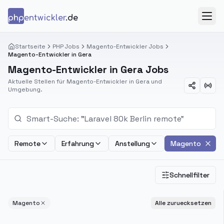
Zum Inhalt springen
php
entwickler
.de
Menü
Startseite
PHP Jobs
Magento-Entwickler Jobs
Magento-Entwickler in Gera
Magento-Entwickler in Gera Jobs
Aktuelle Stellen für Magento-Entwickler in Gera und
Umgebung.
Remote
Erfahrung
Anstellung
Magento
Schnellfilter
Magento
Alle zuruecksetzen