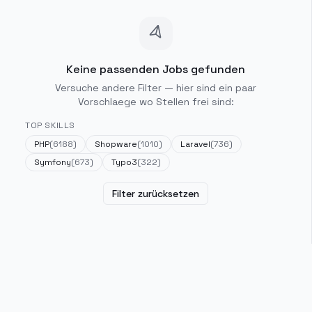
Keine passenden Jobs gefunden
Versuche andere Filter — hier sind ein paar
Vorschlaege wo Stellen frei sind:
TOP SKILLS
PHP
(
6188
)
Shopware
(
1010
)
Laravel
(
736
)
Symfony
(
673
)
Typo3
(
322
)
Filter zurücksetzen