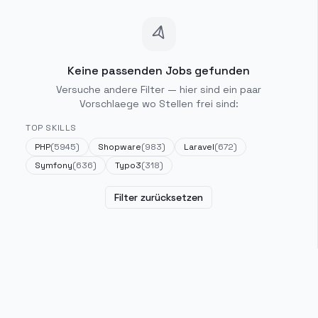
Keine passenden Jobs gefunden
Versuche andere Filter — hier sind ein paar
Vorschlaege wo Stellen frei sind:
TOP SKILLS
PHP
(
5945
)
Shopware
(
983
)
Laravel
(
672
)
Symfony
(
636
)
Typo3
(
318
)
Filter zurücksetzen