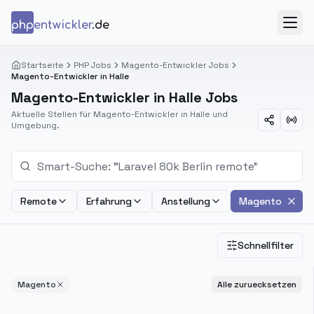
Zum Inhalt springen
php
entwickler
.de
Menü
Startseite
PHP Jobs
Magento-Entwickler Jobs
Magento-Entwickler in Halle
Magento-Entwickler in Halle Jobs
Aktuelle Stellen für Magento-Entwickler in Halle und
Umgebung.
Remote
Erfahrung
Anstellung
Magento
Schnellfilter
Magento
Alle zuruecksetzen