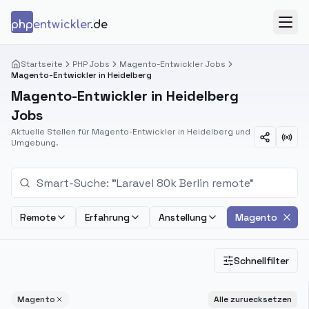
Zum Inhalt springen
php
entwickler
.de
Menü
Startseite
PHP Jobs
Magento-Entwickler Jobs
Magento-Entwickler in Heidelberg
Magento-Entwickler in Heidelberg
Jobs
Aktuelle Stellen für Magento-Entwickler in Heidelberg und
Umgebung.
Remote
Erfahrung
Anstellung
Magento
Schnellfilter
Magento
Alle zuruecksetzen