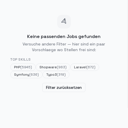
Keine passenden Jobs gefunden
Versuche andere Filter — hier sind ein paar
Vorschlaege wo Stellen frei sind:
TOP SKILLS
PHP
(
5945
)
Shopware
(
983
)
Laravel
(
672
)
Symfony
(
636
)
Typo3
(
318
)
Filter zurücksetzen