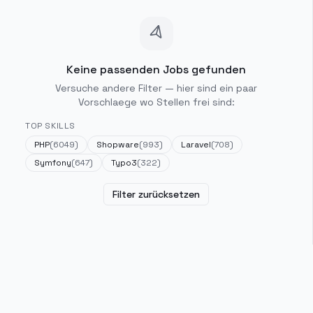
Keine passenden Jobs gefunden
Versuche andere Filter — hier sind ein paar
Vorschlaege wo Stellen frei sind:
TOP SKILLS
PHP
(
6049
)
Shopware
(
993
)
Laravel
(
708
)
Symfony
(
647
)
Typo3
(
322
)
Filter zurücksetzen