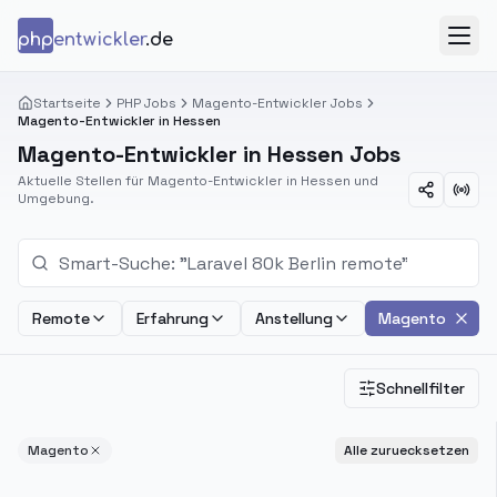
Zum Inhalt springen
php
entwickler
.de
Menü
Startseite
PHP Jobs
Magento-Entwickler Jobs
Magento-Entwickler in Hessen
Magento-Entwickler in Hessen Jobs
Aktuelle Stellen für Magento-Entwickler in Hessen und
Umgebung.
Remote
Erfahrung
Anstellung
Magento
Schnellfilter
Magento
Alle zuruecksetzen