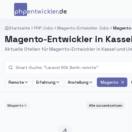
Zum Inhalt springen
php
entwickler
.de
Startseite
PHP Jobs
Magento-Entwickler Jobs
Magento-E
Magento-Entwickler in Kasse
Aktuelle Stellen für Magento-Entwickler in Kassel und 
Remote
Erfahrung
Anstellung
Magento
Magento
Alle zuruecksetzen