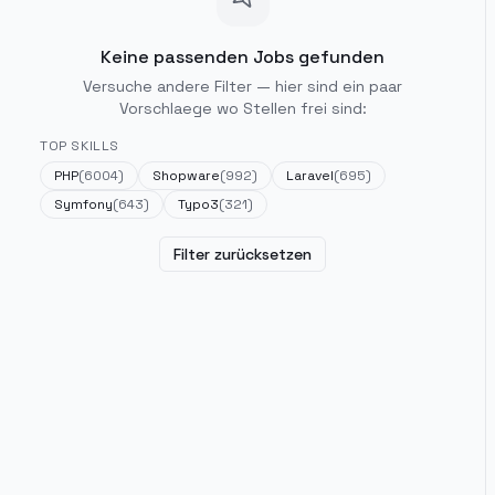
Keine passenden Jobs gefunden
Versuche andere Filter — hier sind ein paar
Vorschlaege wo Stellen frei sind:
TOP SKILLS
PHP
(
6004
)
Shopware
(
992
)
Laravel
(
695
)
Symfony
(
643
)
Typo3
(
321
)
Filter zurücksetzen