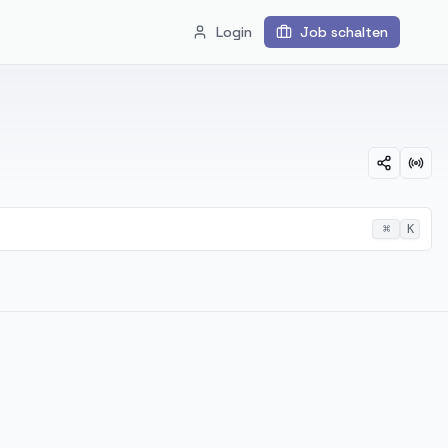
Login
Job schalten
⌘
K