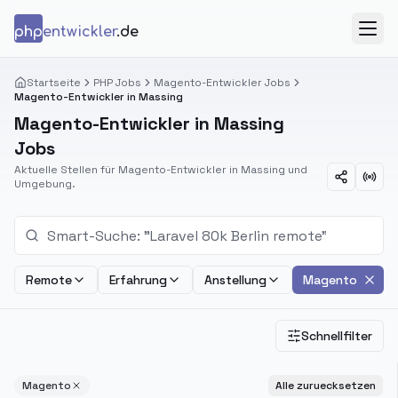
Zum Inhalt springen
php
entwickler
.de
Menü
Startseite
PHP Jobs
Magento-Entwickler Jobs
Magento-Entwickler in Massing
Magento-Entwickler in Massing
Jobs
Aktuelle Stellen für Magento-Entwickler in Massing und
Umgebung.
Remote
Erfahrung
Anstellung
Magento
Schnellfilter
Magento
Alle zuruecksetzen