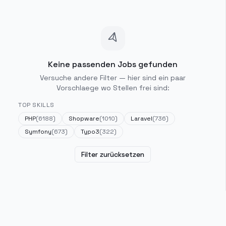
Keine passenden Jobs gefunden
Versuche andere Filter — hier sind ein paar
Vorschlaege wo Stellen frei sind:
TOP SKILLS
PHP
(
6188
)
Shopware
(
1010
)
Laravel
(
736
)
Symfony
(
673
)
Typo3
(
322
)
Filter zurücksetzen